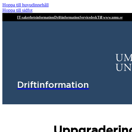
Hoppa till huvudinnehåll
Hoppa till sidfot
IT-sakerhetsinformation
Driftinformation
Servicedesk
Till www.umu.se
Driftinformation
Uppgradering