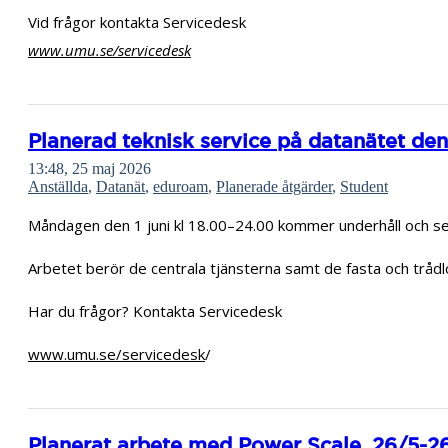
Vid frågor kontakta Servicedesk
www.umu.se/servicedesk
Planerad teknisk service på datanätet den 
13:48, 25 maj 2026
Anställda
,
Datanät
,
eduroam
,
Planerade åtgärder
,
Student
Måndagen den 1 juni kl 18.00–24.00 kommer underhåll och serv
Arbetet berör de centrala tjänsterna samt de fasta och trådl
Har du frågor? Kontakta Servicedesk
www.umu.se/servicedesk
/
Planerat arbete med Power Scale, 26/5-