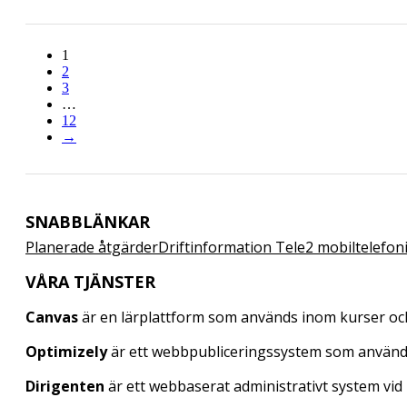
1
2
3
…
12
→
SNABBLÄNKAR
Planerade åtgärder
Driftinformation Tele2 mobiltelefon
VÅRA TJÄNSTER
Canvas
är en lärplattform som används inom kurser oc
Optimizely
är ett webbpubliceringssystem som använd
Dirigenten
är ett webbaserat administrativt system vid