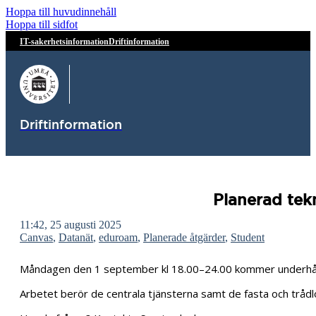
Hoppa till huvudinnehåll
Hoppa till sidfot
IT-sakerhetsinformation
Driftinformation
Driftinformation
Planerad tek
11:42, 25 augusti 2025
Canvas
,
Datanät
,
eduroam
,
Planerade åtgärder
,
Student
Måndagen den 1 september kl 18.00–24.00 kommer underhåll oc
Arbetet berör de centrala tjänsterna samt de fasta och trådl