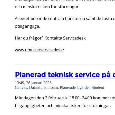
och minska risken för störningar.
Arbetet berör de centrala tjänsterna samt de fasta 
otillgängliga.
Har du frågor? Kontakta Servicedesk
www.umu.se/servicedesk
/
Planerad teknisk service på 
13:49, 26 januari 2026
Canvas
,
Datanät
,
eduroam
,
Planerade åtgärder
,
Student
Måndagen den 2 februari kl 18.00–24.00 kommer unde
tillgängligheten och minska risken för störningar.