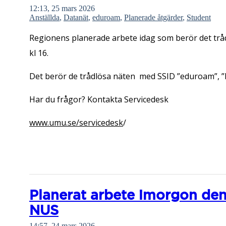
12:13, 25 mars 2026
Anställda
,
Datanät
,
eduroam
,
Planerade åtgärder
,
Student
Regionens planerade arbete idag som berör det trådl
kl 16.
Det berör de trådlösa näten med SSID ”eduroam”, 
Har du frågor? Kontakta Servicedesk
www.umu.se/servicedesk
/
Planerat arbete imorgon den
NUS
14:57, 24 mars 2026