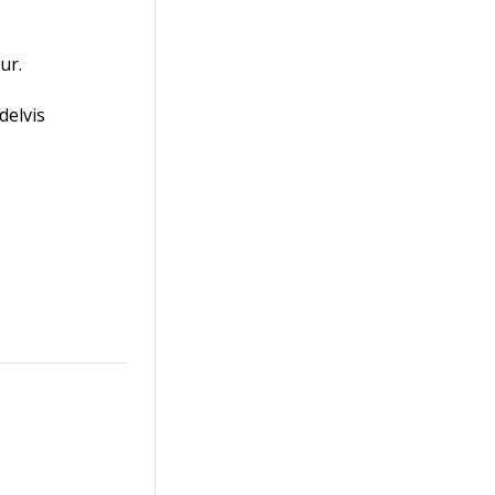
ur.
delvis