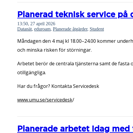
Planerad teknisk service på 
13:50, 27 april 2026
Datanät
,
eduroam
,
Planerade åtgärder
,
Student
Måndagen den 4 maj kl 18.00–24.00 kommer underhåll
och minska risken för störningar.
Arbetet berör de centrala tjänsterna samt de fasta 
otillgängliga.
Har du frågor? Kontakta Servicedesk
www.umu.se/servicedesk
/
Planerade arbetet idag med t