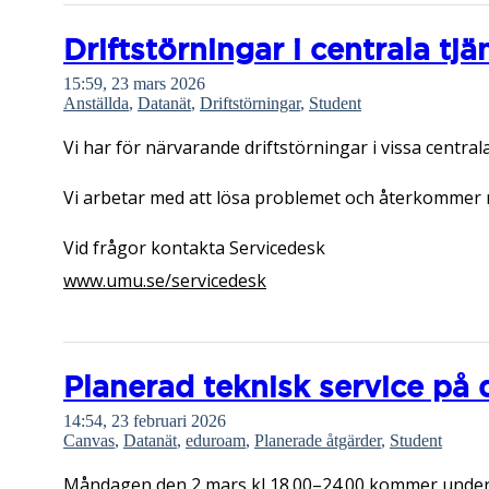
Driftstörningar i centrala tjä
15:59, 23 mars 2026
Anställda
,
Datanät
,
Driftstörningar
,
Student
Vi har för närvarande driftstörningar i vissa centrala
Vi arbetar med att lösa problemet och återkommer 
Vid frågor kontakta Servicedesk
www.umu.se/servicedesk
Planerad teknisk service på 
14:54, 23 februari 2026
Canvas
,
Datanät
,
eduroam
,
Planerade åtgärder
,
Student
Måndagen den 2 mars kl 18.00–24.00 kommer underhål