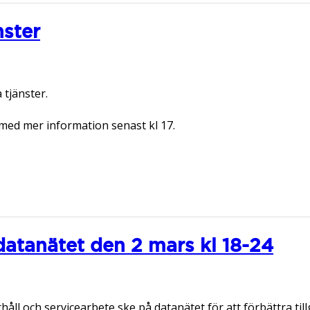
nster
 tjänster.
med mer information senast kl 17.
datanätet den 2 mars kl 18-24
l och servicearbete ske på datanätet för att förbättra til