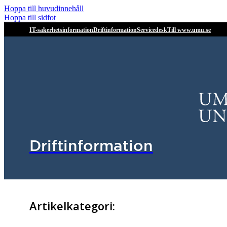
Hoppa till huvudinnehåll
Hoppa till sidfot
IT-sakerhetsinformation
Driftinformation
Servicedesk
Till www.umu.se
Driftinformation
Artikelkategori: