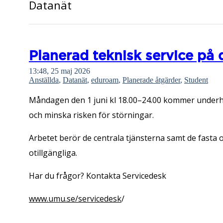
Datanät
Planerad teknisk service på d
13:48, 25 maj 2026
Anställda
,
Datanät
,
eduroam
,
Planerade åtgärder
,
Student
Måndagen den 1 juni kl 18.00–24.00 kommer underhåll
och minska risken för störningar.
Arbetet berör de centrala tjänsterna samt de fasta 
otillgängliga.
Har du frågor? Kontakta Servicedesk
www.umu.se/servicedesk
/