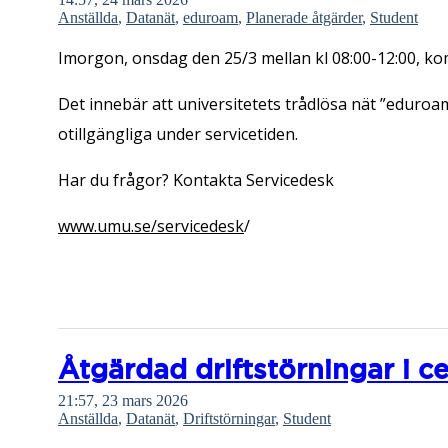
Anställda
,
Datanät
,
eduroam
,
Planerade åtgärder
,
Student
Imorgon, onsdag den 25/3 mellan kl 08:00-12:00, kom
Det innebär att universitetets trådlösa nät ”eduro
otillgängliga under servicetiden.
Har du frågor? Kontakta Servicedesk
www.umu.se/servicedesk
/
Åtgärdad driftstörningar i ce
21:57, 23 mars 2026
Anställda
,
Datanät
,
Driftstörningar
,
Student