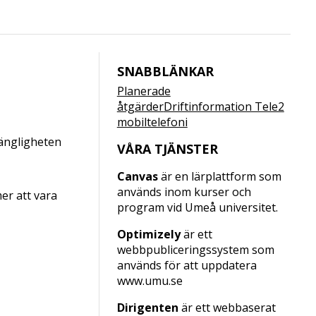
SNABBLÄNKAR
Planerade
åtgärder
Driftinformation Tele2
mobiltelefoni
gängligheten
VÅRA TJÄNSTER
Canvas
är en lärplattform som
används inom kurser och
er att vara
program vid Umeå universitet.
Optimizely
är ett
webbpubliceringssystem som
används för att uppdatera
www.umu.se
Dirigenten
är ett webbaserat