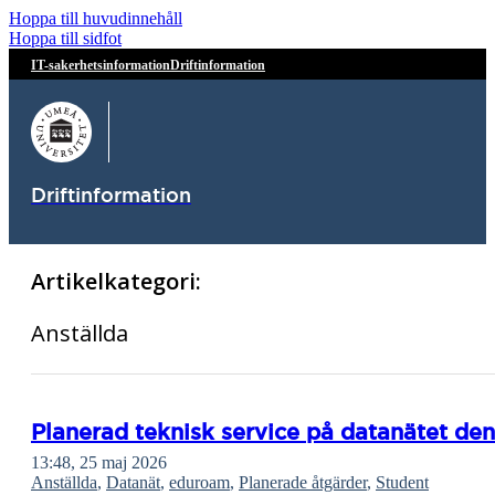
Hoppa till huvudinnehåll
Hoppa till sidfot
IT-sakerhetsinformation
Driftinformation
Driftinformation
Artikelkategori:
Anställda
Planerad teknisk service på datanätet den 
13:48, 25 maj 2026
Anställda
,
Datanät
,
eduroam
,
Planerade åtgärder
,
Student