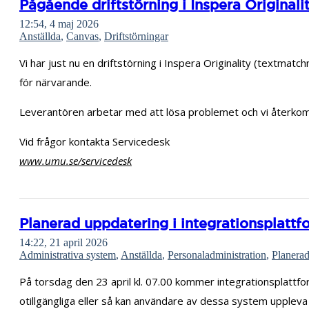
Pågående driftstörning i Inspera Originali
12:54, 4 maj 2026
Anställda
,
Canvas
,
Driftstörningar
Vi har just nu en driftstörning i Inspera Originality (textmatch
för närvarande.
Leverantören arbetar med att lösa problemet och vi återkom
Vid frågor kontakta Servicedesk
www.umu.se/servicedesk
Planerad uppdatering i integrationsplattform
14:22, 21 april 2026
Administrativa system
,
Anställda
,
Personaladministration
,
Planerad
På torsdag den 23 april kl. 07.00 kommer integrationsplattf
otillgängliga eller så kan användare av dessa system uppleva 